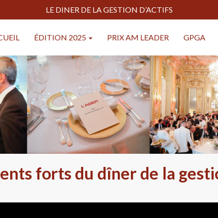
LE DINER DE LA GESTION D’ACTIFS
CUEIL
ÉDITION 2025
PRIX AM LEADER
GPGA
nts forts du dîner de la gestio